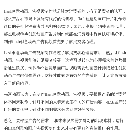
flash创意动画广告视频制作就是针对消费者的，有了消费者的认可，
那么产品在市场上就能有很好的销售额。flash创意动画广告片制作最
终目的是引起消费者共鸣和购买欲望，因此，掌握了消费者的心理，
那么电视flash创意动画广告片制作就能在消费者中得到认可和好评。
制作flash创意动画广告视频首先要了解消费者心理。
flash创意动画广告视频制作通过了解消费者心理需求后，然后让flash
动画广告视频能够让消费者接受，这样可以转化为心理需求的趋势最
后通过购买。制作flash创意动画广告视频需要动画设计师把握住创意
动画广告的创作思路，这样才能有更有效的广告策略，让人能够有深
入了解的内容。
韦河动画认为，在制作flash创意动画广告视频，要根据产品的消费群
体不同来制作，针对不同的人群来设定不同的广告内容，在这些产品
广告的宣传中，针对不同的需求来达到更好的效果。
总之，要根据广告的需求 ，和未来发展需要针对的出现素材，这样
的
flash创意动画广告视频制作
出来才会有更好的宣传推广的作用。