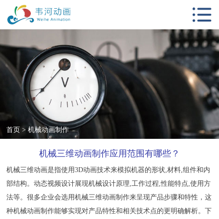
首页
动画服务项目
客户案例
影视视觉设计
新闻中心
动画知识
首页
>
机械动画制作
关于我们
机械三维动画制作应用范围有哪些？
联系我们
机械三维动画
是指使用3D动画技术来模拟机器的形状,材料,组件和内
部结构。动态视频设计展现机械设计原理,工作过程,性能特点,使用方
法等。很多企业会选用机械三维动画制作来呈现产品步骤和特性，这
种机械动画制作能够实现对产品特性和相关技术点的更明确解析。下