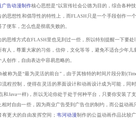
益广告动漫制作
核心思想是“以宣传社会公德为目的，综合各种
告的思想性和倡导性的特性上，而FLASH只是一个手段创作一个
搭了便车，怎么也是彻底失败的。
向的思维方式在FLASH里也见到过一些，所以特别提醒一下要
所有人，尊重大家的习俗，信仰，文化等等，避免不适合少年儿
个人创作，自由表达中容易忽略的。
ash被称为是“最为灵活的前台”，由于其独特的时间片段分割(TimeLin
和流程控制，使得在灵活的界面设计和动画设计成为可能，同时它
这点和Java一样)，所以无论你处于处于何种平台，只要你安装了支
上相对自由一些，因为商业广告受到广告住的制约，而公益动画
者有更大的自由发挥空间；
韦河动漫
制作的公益动画作品比较
。