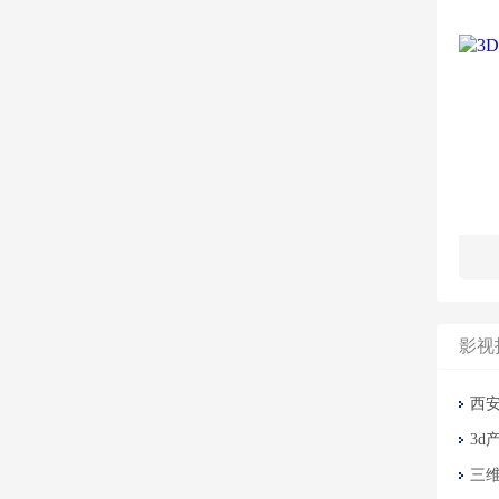
影视
西
3d
三