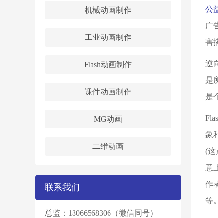
公
机械动画制作
广
工业动画制作
害
逆
Flash动画制作
是
课件动画制作
是
Fl
MG动画
象
二维动画
(
意
作
联系我们
等
总监：18066568306（微信同号）