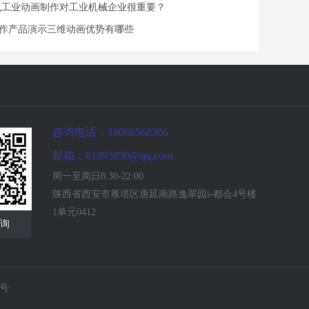
工业动画制作对工业机械企业很重要？
作产品演示三维动画优势有哪些
咨询电话：18066568306
邮箱：81993890@qq.com
周一至周日8:30-22:00
陕西省西安市雁塔区唐延南路逸翠园i-都会4号楼
1单元0412
询
1号