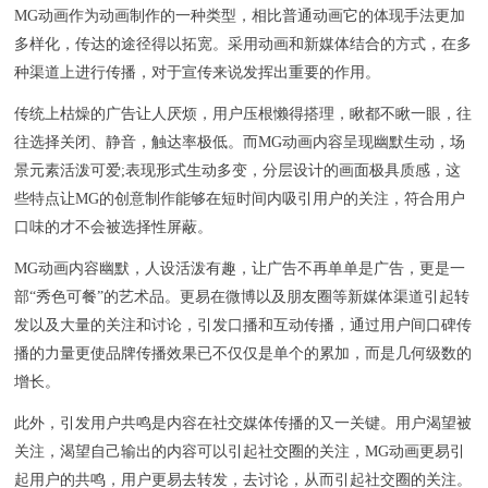
MG动画作为动画制作的一种类型，相比普通动画它的体现手法更加
多样化，传达的途径得以拓宽。采用动画和新媒体结合的方式，在多
种渠道上进行传播，对于宣传来说发挥出重要的作用。
传统上枯燥的广告让人厌烦，用户压根懒得搭理，瞅都不瞅一眼，往
往选择关闭、静音，触达率极低。而MG动画内容呈现幽默生动，场
景元素活泼可爱;表现形式生动多变，分层设计的画面极具质感，这
些特点让MG的创意制作能够在短时间内吸引用户的关注，符合用户
口味的才不会被选择性屏蔽。
MG动画内容幽默，人设活泼有趣，让广告不再单单是广告，更是一
部“秀色可餐”的艺术品。更易在微博以及朋友圈等新媒体渠道引起转
发以及大量的关注和讨论，引发口播和互动传播，通过用户间口碑传
播的力量更使品牌传播效果已不仅仅是单个的累加，而是几何级数的
增长。
此外，引发用户共鸣是内容在社交媒体传播的又一关键。用户渴望被
关注，渴望自己输出的内容可以引起社交圈的关注，MG动画更易引
起用户的共鸣，用户更易去转发，去讨论，从而引起社交圈的关注。