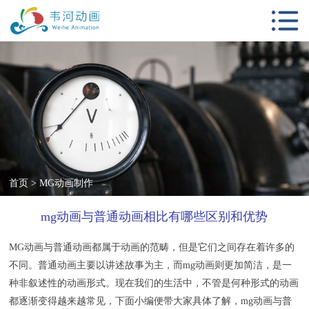
首页
动画服务项目
客户案例
影视视觉设计
新闻中心
动画知识
首页
>
MG动画制作
关于我们
mg动画与普通动画相比有哪些区别和优势
联系我们
MG动画
与普通动画都属于动画的范畴，但是它们之间存在着许多的
不同。普通动画主要以讲述故事为主，而mg动画则更加简洁，是一
种非叙述性的动画形式。现在我们的生活中，不管是何种形式的动画
都逐渐变得越来越常见，下面小编便带大家具体了解，mg动画与普