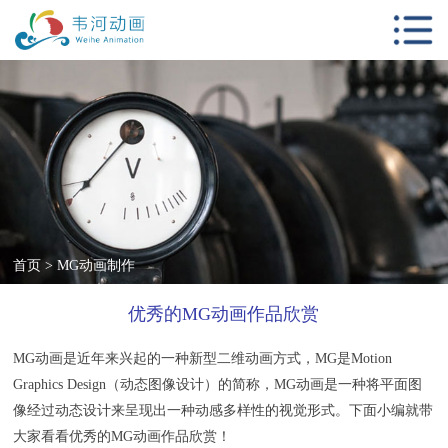
首页
动画服务项目
客户案例
影视视觉设计
新闻中心
动画知识
首页
>
MG动画制作
关于我们
优秀的MG动画作品欣赏
联系我们
MG动画
是近年来兴起的一种新型二维动画方式，MG是Motion
Graphics Design（动态图像设计）的简称，MG动画是一种将平面图
像经过动态设计来呈现出一种动感多样性的视觉形式。下面小编就带
大家看看优秀的MG动画作品欣赏！